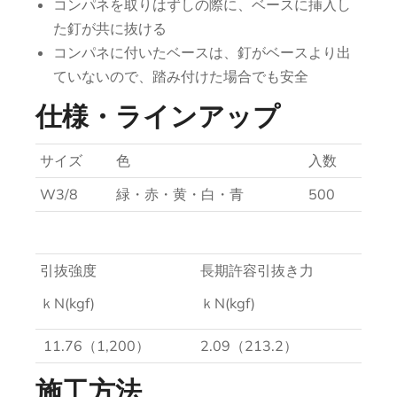
コンパネを取りはずしの際に、ベースに挿入し
た釘が共に抜ける
コンパネに付いたベースは、釘がベースより出
ていないので、踏み付けた場合でも安全
仕様・ラインアップ
サイズ
色
入数
W3/8
緑・赤・黄・白・青
500
引抜強度
長期許容引抜き力
ｋN(kgf)
ｋN(kgf)
11.76（1,200）
2.09（213.2）
施工方法