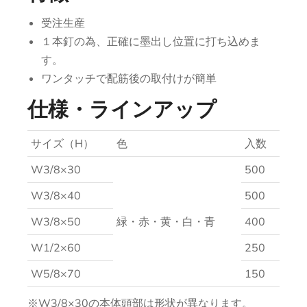
受注生産
１本釘の為、正確に墨出し位置に打ち込めま
す。
ワンタッチで配筋後の取付けが簡単
仕様・ラインアップ
サイズ（H）
色
入数
W3/8×30
500
W3/8×40
500
W3/8×50
緑・赤・黄・白・青
400
W1/2×60
250
W5/8×70
150
※W3/8×30の本体頭部は形状が異なります。