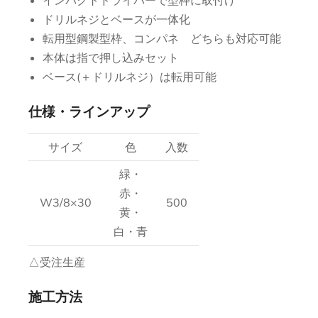
インパクトドライバーで型枠に取付け
ドリルネジとベースが一体化
転用型鋼製型枠、コンパネ どちらも対応可能
本体は指で押し込みセット
ベース(＋ドリルネジ）は転用可能
仕様・ラインアップ
サイズ
色
入数
緑・
赤・
W3/8×30
500
黄・
白・青
△受注生産
施工方法