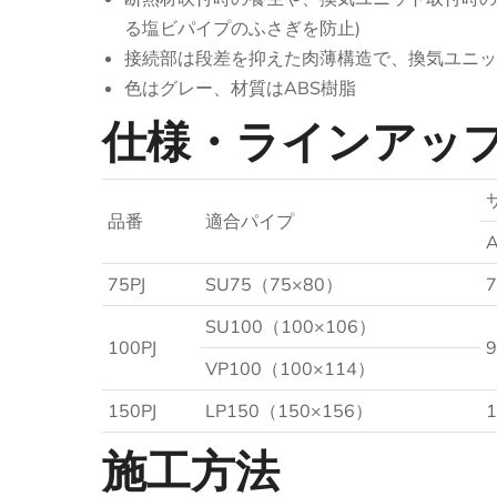
る塩ビパイプのふさぎを防止)
接続部は段差を抑えた肉薄構造で、換気ユニッ
色はグレー、材質はABS樹脂
仕様・ラインアッ
品番
適合パイプ
75PJ
SU75（75×80）
7
SU100（100×106）
100PJ
9
VP100（100×114）
150PJ
LP150（150×156）
1
施工方法