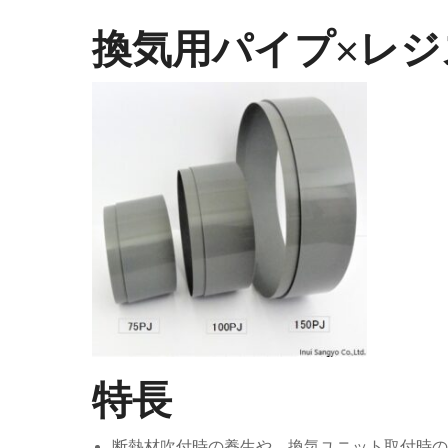
換気用パイプ×レジ
特長
断熱材吹付時の養生や、換気ユニット取付時の